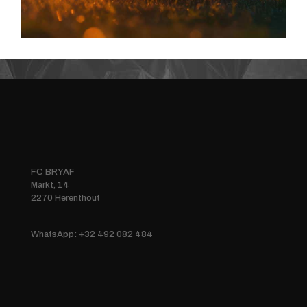
FC BRYAF
Markt, 14
2270 Herenthout
WhatsApp: +32 492 082 484